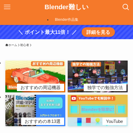
Blender難しい
Blender作品集
＼ ポイント最大11倍！ ／
詳細を見る
ホーム
初心者
おすすめの周辺機器
独学での勉強方法
おすすめの本13選
YouTube