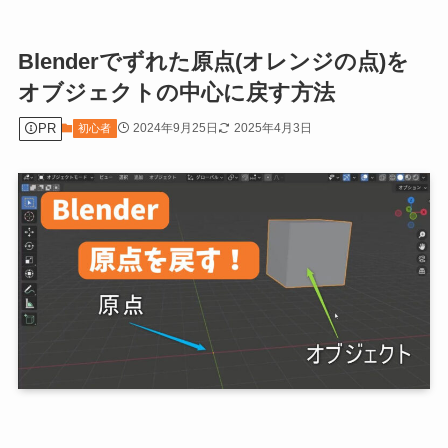
Blenderでずれた原点(オレンジの点)を
オブジェクトの中心に戻す方法
PR
2024年9月25日
2025年4月3日
初心者