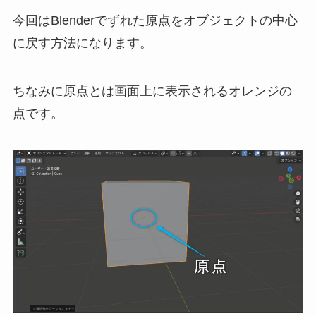
今回はBlenderでずれた原点をオブジェクトの中心
に戻す方法になります。
ちなみに原点とは画面上に表示されるオレンジの
点です。