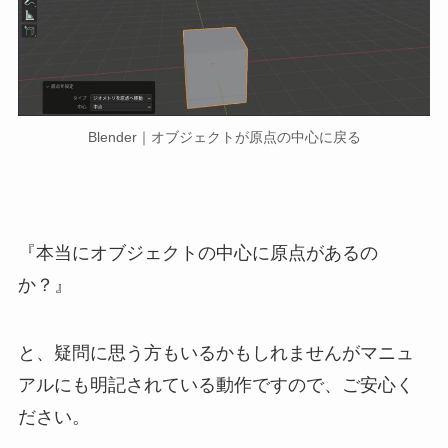
Blender｜オブジェクトが原点の中心に戻る
『本当にオブジェクトの中心に原点があるの
か？』
と、疑問に思う方もいるかもしれませんがマニュ
アルにも明記されている動作ですので、ご安心く
ださい。