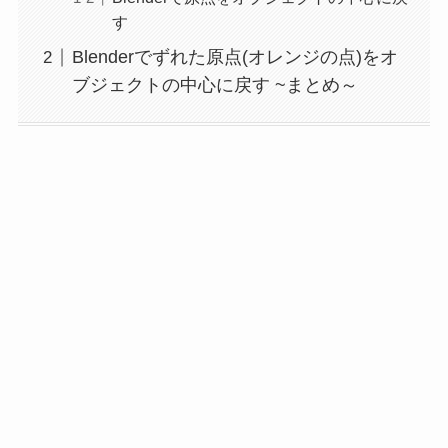
す
Blenderでずれた原点(オレンジの点)をオ
ブジェクトの中心に戻す ~まとめ～