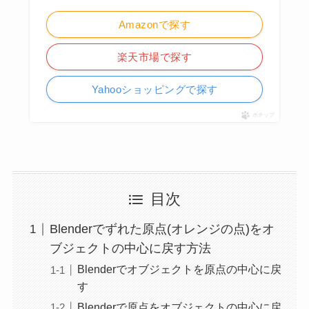
Amazonで探す
楽天市場で探す
Yahooショッピングで探す
ポチップ
目次
Blenderでずれた原点(オレンジの点)をオ
ブジェクトの中心に戻す方法
Blenderでオブジェクトを原点の中心に戻
す
Blenderで原点をオブジェクトの中心に戻