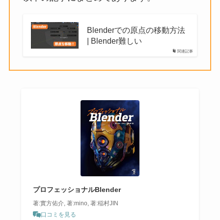
Blenderでの原点の移動方法
| Blender難しい
関連記事
プロフェッショナルBlender
著:實方佑介, 著:mino, 著:稲村JIN
口コミを見る