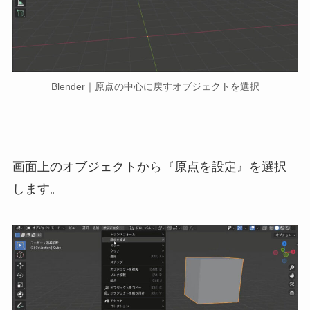
Blender｜原点の中心に戻すオブジェクトを選択
画面上のオブジェクトから『原点を設定』を選択
します。