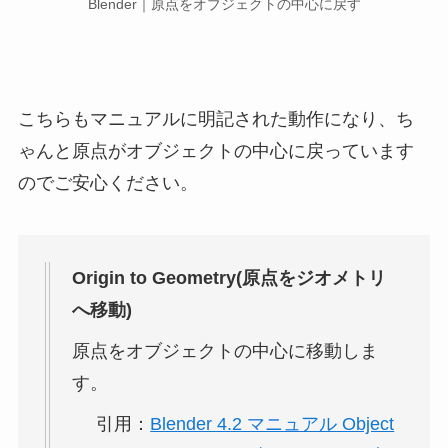
Blender｜原点をオブジェクトの中心に戻す
こちらもマニュアルに明記された動作になり、ち
ゃんと原点がオブジェクトの中心に戻っています
のでご安心ください。
Origin to Geometry(原点をジオメトリ
へ移動)
原点をオブジェクトの中心に移動しま
す。
引用：
Blender 4.2 マニュアル Object