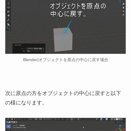
Blender|オブジェクトを原点の中心に戻す場合
次に原点の方をオブジェクトの中心に戻すと以下
の様になります。