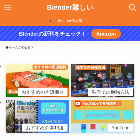
Blender難しい
Blender作品集
Blenderの新刊をチェック！
Amazon
ホーム
初心者
おすすめの周辺機器
独学での勉強方法
おすすめの本13選
YouTube