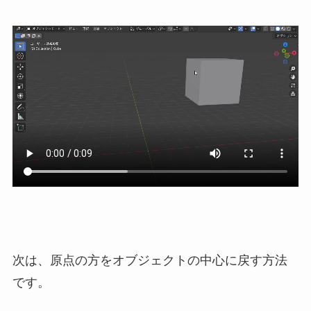
次は、原点の方をオブジェクトの中心に戻す方法
です。